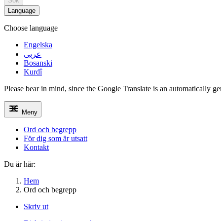
Sök
Language
Choose language
Engelska
عربى
Bosanski
Kurdî
Please bear in mind, since the Google Translate is an automatically gene
Meny
Ord och begrepp
För dig som är utsatt
Kontakt
Du är här:
Hem
Ord och begrepp
Skriv ut