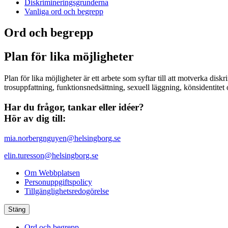
Diskrimineringsgrunderna
Vanliga ord och begrepp
Ord och begrepp
Plan för lika möjligheter
Plan för lika möjligheter är ett arbete som syftar till att motverka dis
trosuppfattning, funktionsnedsättning, sexuell läggning, könsidentitet
Har du frågor, tankar eller idéer?
Hör av dig till:
mia.norbergnguyen@helsingborg.se
elin.turesson@helsingborg.se
Om Webbplatsen
Personuppgiftspolicy
Tillgänglighetsredogörelse
Stäng
Ord och begrepp